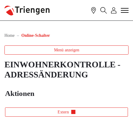
Triengen
Kontakt
Suche
Login
zur Startseite
Direkt zur Hauptnavigation
Direkt zum Inhalt
Direkt zur Suche
Direkt zum Stichwortverzeichnis
(ausgewählt)
Home
Online-Schalter
Menü anzeigen
EINWOHNERKONTROLLE -
ADRESSÄNDERUNG
Aktionen
Extern