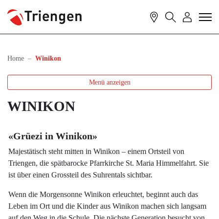
Triengen
Kontakt
Suche
Login
zur Startseite
Direkt zur Hauptnavigation
Direkt zum Inhalt
Direkt zur Suche
Direkt zum Stichwortverzeichnis
(ausgewählt)
Home
Winikon
Menü anzeigen
WINIKON
«Grüezi in Winikon»
Majestätisch steht mitten in Winikon – einem Ortsteil von
Triengen, die spätbarocke Pfarrkirche St. Maria Himmelfahrt. Sie
ist über einen Grossteil des Suhrentals sichtbar.
Wenn die Morgensonne Winikon erleuchtet, beginnt auch das
Leben im Ort und die Kinder aus Winikon machen sich langsam
auf den Weg in die Schule. Die nächste Generation besucht von